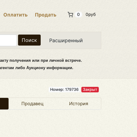
Оплатить
Продать
0
0руб
Поиск
Расширенный
акту получения или при личной встрече.
рагентам либо Аукциону информации.
Номер: 179736
Закрыт
Продавец
История