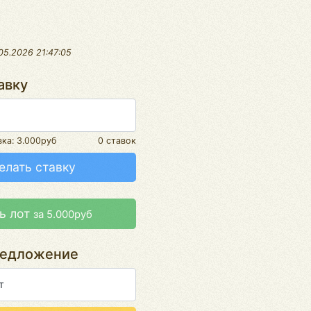
05.2026 21:47:05
авку
вка:
3.000руб
0 ставок
елать ставку
ь лот
за 5.000руб
редложение
т