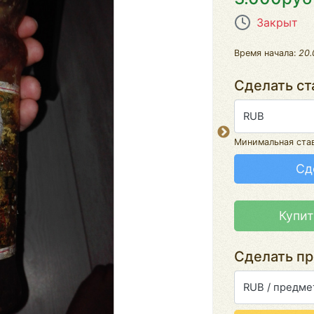
Закрыт
Время начала:
20.
Сделать ст
RUB
Минимальная ста
Сд
Купит
Сделать п
RUB / предме