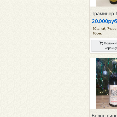
20.000руб
10 дней, 7час
16сек
Положит
корзину