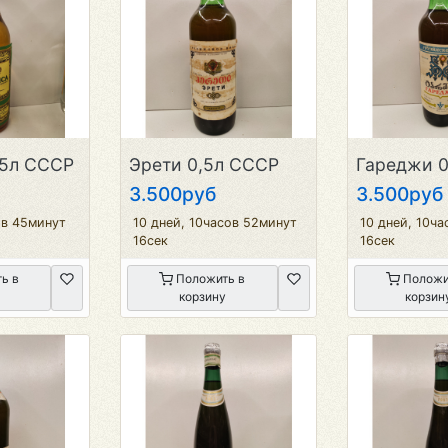
,5л СССР
Эрети 0,5л СССР
Гареджи 0
3.500руб
3.500руб
ов 45минут
10 дней, 10часов 52минут
10 дней, 10ча
16сек
16сек
ь в
Положить в
Положи
корзину
корзин