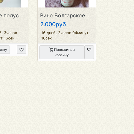
Вино белое полусухое
Вино Болгарское Алиготе
2.000руб
й, 3часов
16 дней, 2часов 04минут
т 16сек
16сек
авку
Положить в
корзину