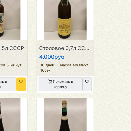
,5л СССР
Столовое 0,7л СССР
4.000руб
сов 51минут
10 дней, 10часов 48минут
16сек
ть в
Положить в
у
корзину