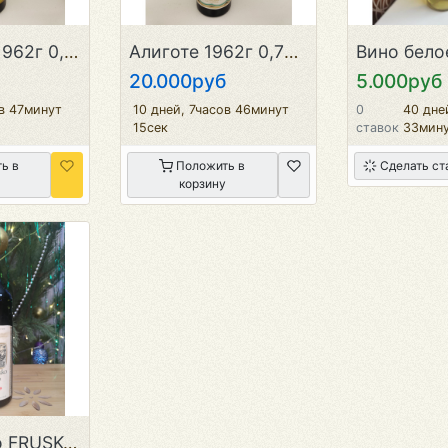
Траминер 1962г 0,75л СССР
Алиготе 1962г 0,75л СССР
20.000руб
5.000руб
ов 47минут
10 дней, 7часов 46минут
0
40 дне
15сек
ставок
33мину
ь в
Положить в
Сделать ст
корзину
Белое вино FRUSKOGORSKO BELO