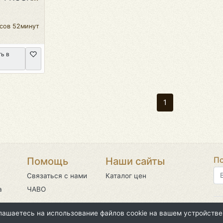
асов 52минут
ь в
1
По
Помощь
Наши сайты
Связаться с нами
Каталог цен
а
ЧАВО
©2
глашаетесь на использование файлов cookie на вашем устройстве