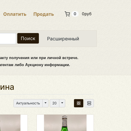
Оплатить
Продать
0
0руб
Поиск
Расширенный
акту получения или при личной встрече.
рагентам либо Аукциону информации.
Вина
Переключатель выпадающего списка
Переключатель выпадающего списка
Актуальность
20