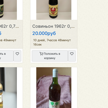
Рислинг 1962г 0,75л СССР
Совиньон 1962г 0,75л СССР
б
20.000руб
ов 49минут
10 дней, 7часов 48минут
16сек
ть в
Положить в
у
корзину