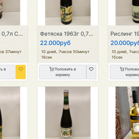
Гурджаани 0,7л СССР
Фетяска 1963г 0,75л СССР
22.000руб
20.000ру
сов 37минут
10 дней, 7часов 50минут
10 дней, 7час
16сек
15сек
ь в
Положить в
Положи
корзину
корзин