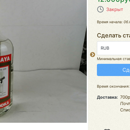
Закрыт
Время начала:
06.
Сделать ст
RUB
Минимальная ста
Сд
Время окончания
Доставка
700р
Почт
Спис