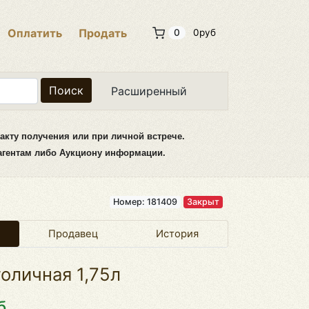
Оплатить
Продать
0
0руб
Поиск
Расширенный
акту получения или при личной встрече.
рагентам либо Аукциону информации.
Номер: 181409
Закрыт
Продавец
История
оличная 1,75л
б