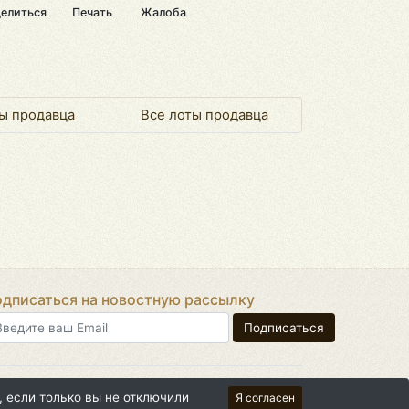
елиться
Печать
Жалоба
ы продавца
Все лоты продавца
дписаться на новостную рассылку
026 | Над сайтом работал
, если только вы не отключили
Я согласен