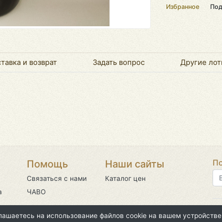
Избранное
Под
тавка и возврат
Задать вопрос
Другие лот
По
Помощь
Наши сайты
Связаться с нами
Каталог цен
а
ЧАВО
©2
глашаетесь на использование файлов cookie на вашем устройстве