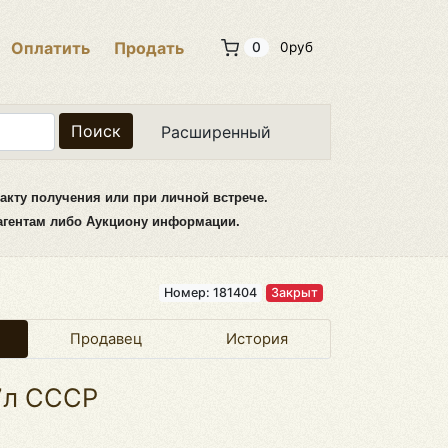
Оплатить
Продать
0
0руб
Поиск
Расширенный
акту получения или при личной встрече.
рагентам либо Аукциону информации.
Номер: 181404
Закрыт
Продавец
История
7л CCCР