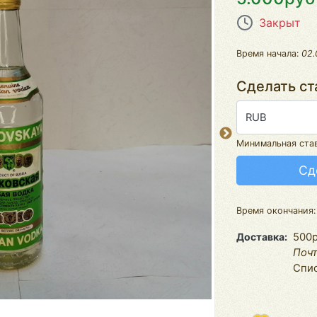
Закрыт
Время начала:
02.
Сделать ст
RUB
Минимальная ста
Сд
Время окончания
Доставка
500р
Почт
Спис