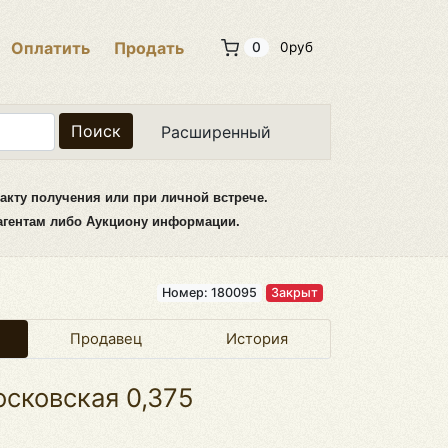
Оплатить
Продать
0
0руб
Поиск
Расширенный
акту получения или при личной встрече.
рагентам либо Аукциону информации.
Номер: 180095
Закрыт
Продавец
История
сковская 0,375