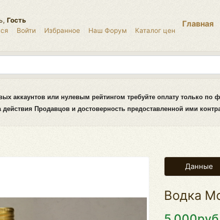
ь,
Гость
Главная
ься
Войти
Избранное
Наш Форум
Каталог цен
вых аккаунтов или нулевым рейтингом требуйте оплату только по ф
за действия Продавцов и достоверность предоставленной ими конт
Данные
Водка Мо
5.000руб