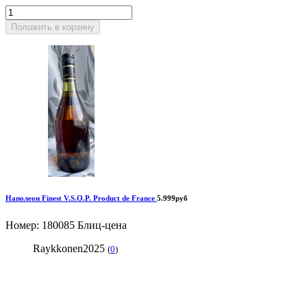
Положить в корзину
Наполеон Finest V.S.O.P. Product de France
5.999руб
Номер: 180085
Блиц-цена
Raykkonen2025
(
0
)