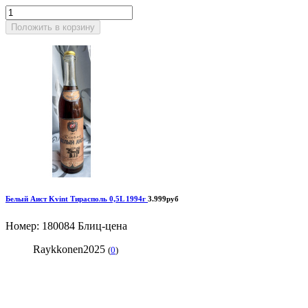
Положить в корзину
Белый Аист Kvint Тирасполь 0,5L 1994г
3.999руб
Номер: 180084
Блиц-цена
Raykkonen2025
(
0
)